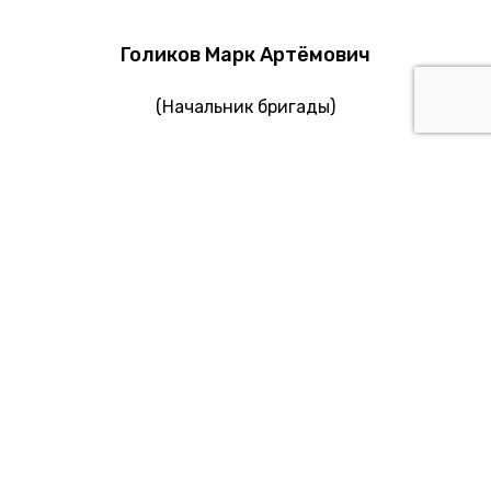
Голиков Марк Артёмович
(Начальник бригады)
Орлов Роман Марсельевич
(Сантехник)